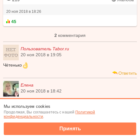
20 ноя 2018 в 18:26
45
2
комментария
Пользователь Tabor.ru
20 ноя 2018 в 19:05
Чётенько
Ответить
Елена
20 ноя 2018 в 18:42
Прежде чем назвать женщину Зайка ,подумай хватит ли у тебя
Мы используем cookies
капусты и не подведет ли морковка .
Продолжая, Вы соглашаетесь с нашей
Политикой
Ответить
конфиденциальности
.
Меню
Настройки ленты
Принять
©
Tabor.ru
2007-2026