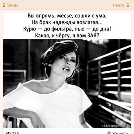
Меню
Лента
219
Жалоба