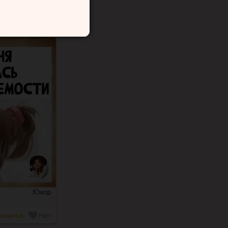
авится
Нет
Юмор
авится
Нет