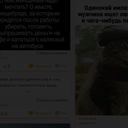
Статусы и цитаты
m
 что
Нравится
Нет
2
ема долгого одиночества в том,
тандарты становятся всё выше.
•••
Статусы и цитаты
а
 что
Нравится
Нет
2
Хулиганка
только что