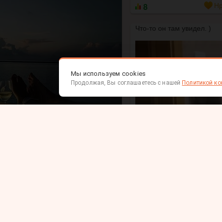
8
Нр
Что-то он там увидел. )
Мы используем cookies
Продолжая, Вы соглашаетесь с нашей
Политикой к
человек — не тот, к кому хочется
ться. Твой тот, — от кого не хочется
ть. Ни к кому. Никогда.
•••
Психология