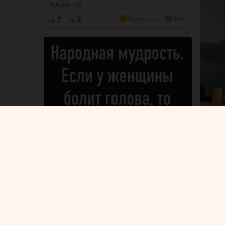
только что
7
Нравится
Нет
2
Твой 
Юмор
Madam
верну
только что
уходи
7
Нравится
Нет
2
Юлия