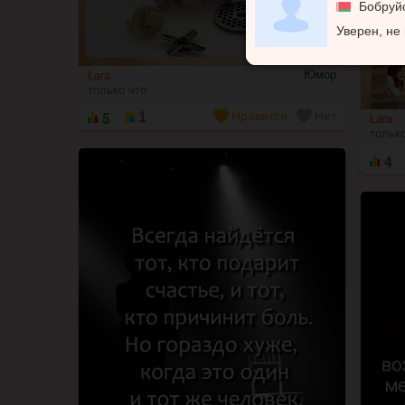
Бобруй
Уверен, не
Юмор
Lara
только что
5
Нравится
Нет
1
Lara
только
4