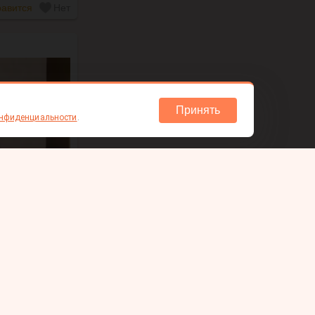
авится
Нет
Принять
онфиденциальности
.