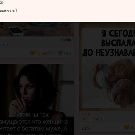
ск
только что
 вылетит!
4
Нр
Юмор
 что
Нравится
Нет
Lara
только что
3
Нр