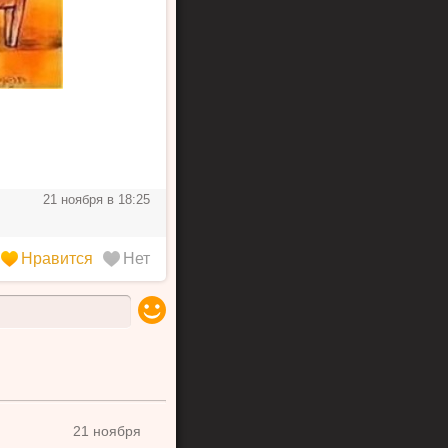
Полезные советы
авится
Нет
21 ноября в 18:25
Нравится
Нет
21 ноября
Юмор