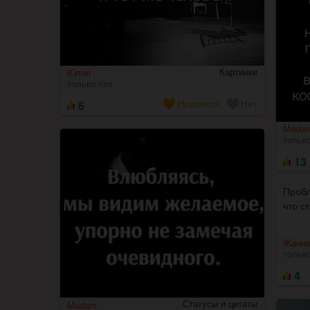
Картинки
Юлия
только что
6
Нравится
Нет
Mada
только
1
3
Пробл
что с
Жанн
только
4
Статусы и цитаты
Madam