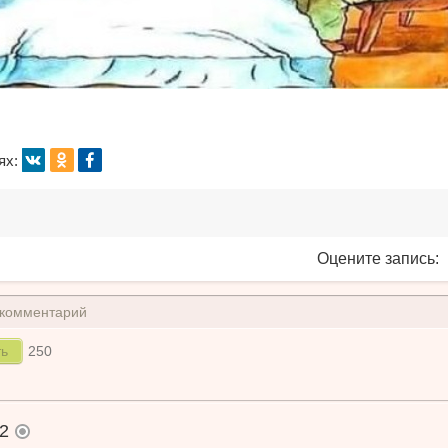
Lara
только что
8
Нр
Юмор
анка
 что
вк
ок
fb
ях:
Нравится
Нет
Оцените запись:
 комментарий
250
52
Lara