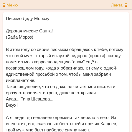
Меню
Лента
Письмо Деду Морозу
Дорогая миссис Санта!
(Баба Мороз)
В этом году со своим письмом обращаюсь к тебе, потому
что твой муж - старый и глухой пидорас (прости) походу
пометил мою корреспонденцию "спам" ещё в
позапрошлом году, когда я обратилась к нему с одной-
единственной просьбой о том, чтобы меня забрали
инопланетяне.
Такое ощущение, что он даже не читает мои письма и
сразу отправляет в треш, даже не открывая.
Аааа... Тина Шевцова...
Вжух!
А я, ведь, до недавнего времени так верила в него! Из
всех этих, вот, сказочных богатырей и прочих Кащеев,
твой муж мне был наиболее симпатичен.