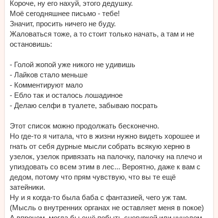
Короче, ну его нахуй, этого дедушку.
Моё сегодняшнее письмо - тебе!
Значит, просить ничего не буду.
Жаловаться тоже, а то стоит только начать, а там и не
остановишь:
- Голой жопой уже никого не удивишь
- Лайков стало меньше
- Комментируют мало
- Ебло так и осталось лошадиное
- Делаю селфи в туалете, забываю посрать
Этот список можно продолжать бесконечно.
Но где-то я читала, что в жизни нужно видеть хорошее и
гнать от себя дурные мысли собрать всякую херню в
узелок, узелок привязать на палочку, палочку на плечо и
упиздовать со всем этим в лес... Вероятно, даже к вам с
дедом, потому что прям чувствую, что вы те ещё
затейники.
Ну и я когда-то была баба с фантазией, чего уж там.
(Мысль о внутренних органах не оставляет меня в покое)
А впрочем, могла бы ещё побыть снегуркой или чучелом