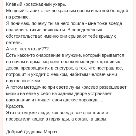
Клёвый кровожадный ухарь.
Мощный старик с вечно красным носом и ватной бородой
на резинке.
Я понимаю, почему ты за него пошла - мне тоже всегда
нравились тихие психопаты. В определённых
обстоятельствах именно они срывают тебе крышу с
петель.
А что, нет что ли???
Есть какое-то очарование в мужике, который врывается
по ночам в дома, морозит посохом молодых красивых
девок, превращая их в снегурок, а тех, что пострашнее,
потрошит и уходит с мешком, набитым человечьими
внутренностями.
А потом методично при свете луны красиво развешивает
кишки на ёлке у себя на заднем дворе устраивает
вакханалии и пляшет свои адские хороводы...
Красота.
Это потом уже люди, как всегда всё опошлили и
превратили кишки в гирлянды, а органы в шары.
Добрый Дедушка Мороз.