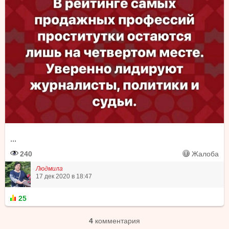
...
240
Жалоба
Людмила
17 дек 2020 в 18:47
25
4
комментария