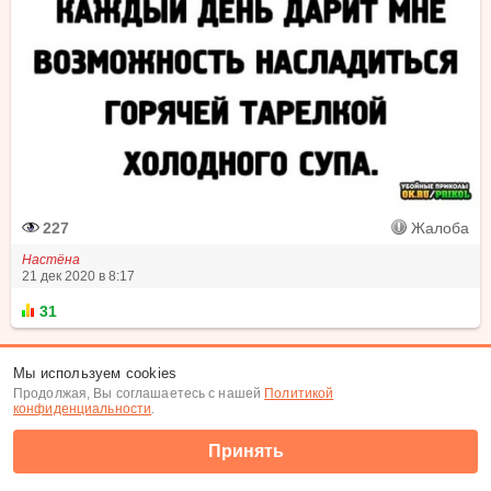
227
Жалоба
Настёна
21 дек 2020 в 8:17
31
0
комментариев
Мы используем cookies
Продолжая, Вы соглашаетесь с нашей
Политикой
Меню
Настройки ленты
конфиденциальности
.
©
Tabor.ru
2007-2026
Принять