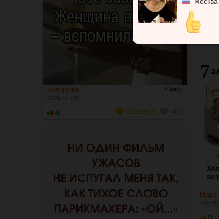
Москва
Татья
только
2
Юмор
Хулиганка
только что
4
Нравится
Нет
Мари
только
0