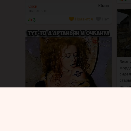
Юмор
Окси
только что
3
Нравится
Нет
Зимни
морда
сидел
стары
но по
чтобы
жирны
Юмор
Insane
только что
3
Нравится
Нет
Люциф
только
1