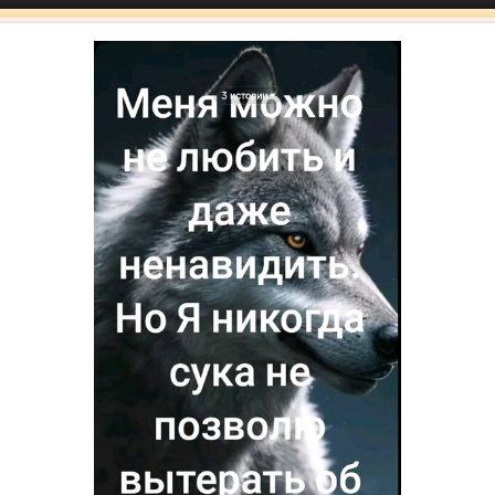
Юмор
анка
Екатерина
 что
только что