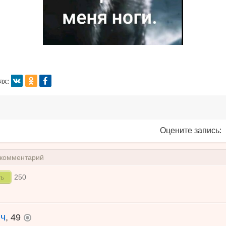
Нравится
Нет
0
Нр
вк
ок
fb
ях:
Оцените запись:
 комментарий
250
ич
, 49