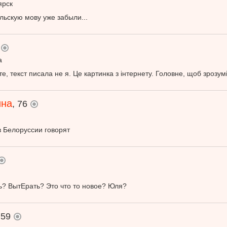
ярск
льскую мову уже забыли...
Анна
только что
Психология
 что
2
Нр
Нравится
Нет
а
те, текст писала не я. Це картинка з інтернету. Головне, щоб зрозуміл
ина
, 76
в Белоруссии говорят
? ВытЕрать? Это что то новое? Юля?
 59