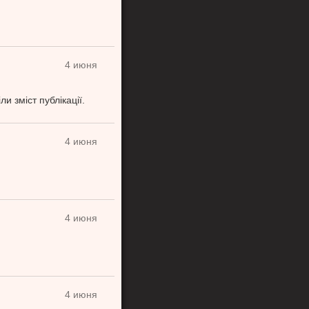
Психология
авится
Нет
4 июня
и зміст публікації.
4 июня
4 июня
4 июня