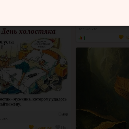
Юмор
на
 что
Нравится
Нет
Анна
только что
1
Нр
Юмор
 что
Нравится
Нет