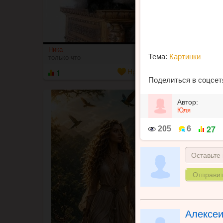
0
Картинки
Ника
Тема:
Картинки
только что
1
Нравится
Нет
Поделиться в соцсет
Автор:
Юля
2
7
205
6
Оставьте
Алексе