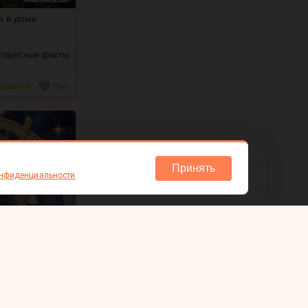
я в доме
тересные факты
авится
Нет
Принять
онфиденциальности
.