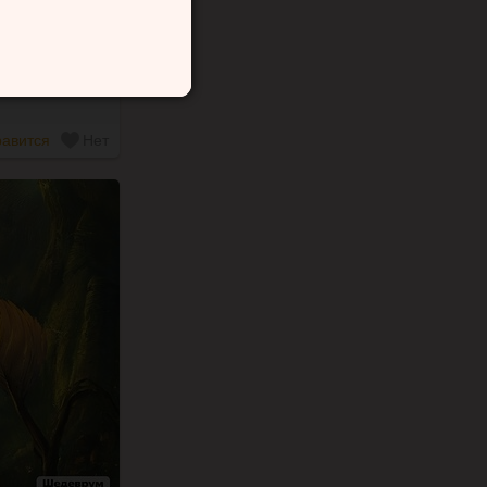
Психология
авится
Нет