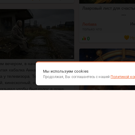
Лавровый лист для счасть
•••
Ин
Любава
только что
0
Нр
м вечером, в начале января,
тая хабалка Анна Степановна
Мы используем cookies
а у телевизора. Телевизор был
Продолжая, Вы соглашаетесь с нашей
Политикой к
й, кинескопный, он гудел и мигал,
казывал чтобы был голос в доме,
 не так давила тишина на ее
е плечи.
•••
Психология
ера Десница
 что
Нравится
Нет