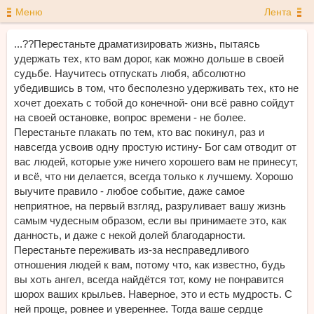
Меню
Лента
...??Перестаньте драматизировать жизнь, пытаясь
удержать тех, кто вам дорог, как можно дольше в своей
судьбе. Научитесь отпускать любя, абсолютно
убедившись в том, что бесполезно удерживать тех, кто не
хочет доехать с тобой до конечной- они всё равно сойдут
на своей остановке, вопрос времени - не более.
Перестаньте плакать по тем, кто вас покинул, раз и
навсегда усвоив одну простую истину- Бог сам отводит от
вас людей, которые уже ничего хорошего вам не принесут,
и всё, что ни делается, всегда только к лучшему. Хорошо
выучите правило - любое событие, даже самое
неприятное, на первый взгляд, разруливает вашу жизнь
самым чудесным образом, если вы принимаете это, как
данность, и даже с некой долей благодарности.
Перестаньте переживать из-за несправедливого
отношения людей к вам, потому что, как известно, будь
вы хоть ангел, всегда найдётся тот, кому не понравится
шорох ваших крыльев. Наверное, это и есть мудрость. С
ней проще, ровнее и увереннее. Тогда ваше сердце