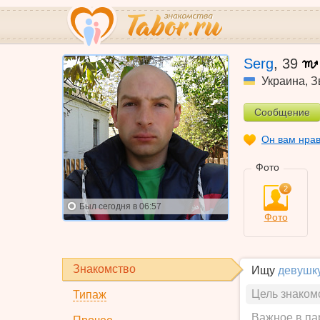
Serg
,
39
Украина
,
З
Сообщение
Он вам нра
Фото
2
Был
сегодня в 06:57
Фото
Знакомство
Ищу
девушк
Цель знаком
Типаж
Важное в па