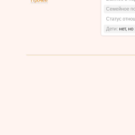
Прочее
Семейное п
Статус отно
Дети:
нет, но