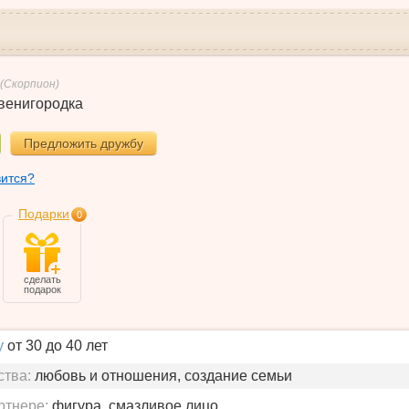
(Скорпион)
венигородка
Предложить дружбу
вится?
Подарки
0
сделать
подарок
у
от 30 до 40 лет
ства:
любовь и отношения, создание семьи
ртнере:
фигура, смазливое лицо