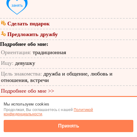
Сделать подарок
Предложить дружбу
Подробнее обо мне:
Ориентация:
традиционная
Ищу:
девушку
Цель знакомства:
дружба и общение, любовь и
отношения, встречи
Подробнее обо мне >>
ID анкеты: 11271478
Мы используем cookies
Продолжая, Вы соглашаетесь с нашей
Политикой
Знакомства
|
Поиск анкет
конфиденциальности
.
(c) Tabor.ru 2026
Принять