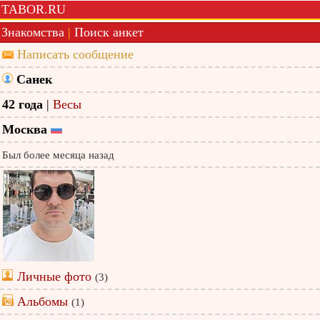
TABOR.RU
Знакомства
|
Поиск анкет
Написать сообщение
Санек
42 года
|
Весы
Москва
Был более месяца назад
Личные фото
(3)
Альбомы
(1)