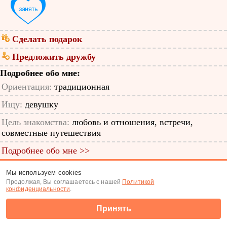
Сделать подарок
Предложить дружбу
Подробнее обо мне:
Ориентация:
традиционная
Ищу:
девушку
Цель знакомства:
любовь и отношения, встречи,
совместные путешествия
Подробнее обо мне >>
ID анкеты: 11293887
Мы используем cookies
Продолжая, Вы соглашаетесь с нашей
Политикой
Знакомства
|
Поиск анкет
конфиденциальности
.
(c) Tabor.ru 2026
Принять