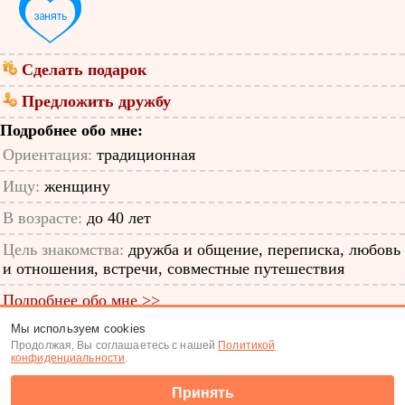
Сделать подарок
Предложить дружбу
Подробнее обо мне:
Ориентация:
традиционная
Ищу:
женщину
В возрасте:
до 40 лет
Цель знакомства:
дружба и общение, переписка, любовь
и отношения, встречи, совместные путешествия
Подробнее обо мне >>
Мы используем cookies
ID анкеты: 11342480
Продолжая, Вы соглашаетесь с нашей
Политикой
конфиденциальности
.
Знакомства
|
Поиск анкет
Принять
(c) Tabor.ru 2026