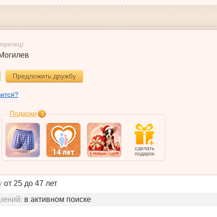
трелец)
Могилев
Предложить дружбу
вится?
Подарки
3
сделать
подарок
у
от 25 до 47 лет
шений:
в активном поиске