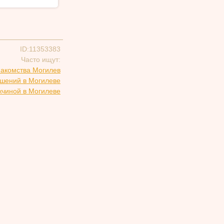
ID:11353383
Часто ищут:
накомства Могилев
ошений в Могилеве
жчиной в Могилеве