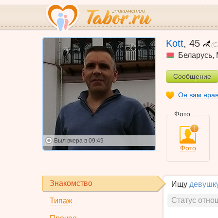
Kott
,
45
(С
Беларусь
,
Сообщение
Он вам нра
Фото
1
Был
вчера в 09:49
Фото
Знакомство
Ищу
девушк
Статус отно
Типаж