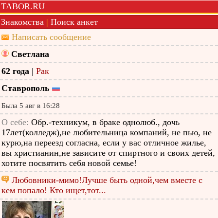
TABOR.RU
Знакомства
|
Поиск анкет
Написать сообщение
Светлана
62 года
|
Рак
Ставрополь
Была 5 авг в 16:28
О себе:
Обр.-техникум, в браке однолюб., дочь
17лет(колледж),не любительница компаний, не пью, не
курю,на переезд согласна, если у вас отличное жилье,
вы христианин,не зависите от спиртного и своих детей,
хотите посвятить себя новой семье!
Любовники-мимо!Лучше быть одной,чем вместе с
кем попало! Кто ищет,тот...