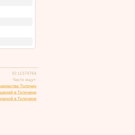
ID:11374764
Часто ищут:
накомства Толочин
ошений в Толочине
жчиной в Толочине