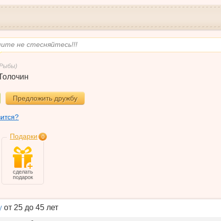
ите не стесняйтесь!!!
(Рыбы)
Толочин
Предложить дружбу
вится?
Подарки
0
сделать
подарок
у
от 25 до 45 лет