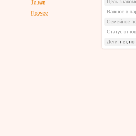
Цель знаком
Типаж
Важное в па
Прочее
Семейное п
Статус отно
Дети:
нет, но