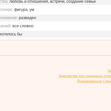
ства:
любовь и отношения, встречи, создание семьи
ртнере:
фигура, ум
оложение:
разведен
шений:
все сложно
 хотелось бы
З
Знакомства для серьезных отн
Познакомиться с му