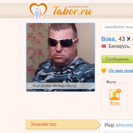
заходите пиш
Вова
,
43
Беларусь
,
Сообщение
Он вам нра
Фото
Был
более месяца назад
2
Фото
Знакомство
Ищу
девушк