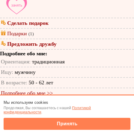
Сделать подарок
Подарки
(1)
Предложить дружбу
Подробнее обо мне:
Ориентация:
традиционная
Ищу:
мужчину
В возрасте:
50 - 62 лет
Подробнее обо мне >>
Мы используем cookies
ID анкеты: 11408039
Продолжая, Вы соглашаетесь с нашей
Политикой
конфиденциальности
.
Знакомства
|
Поиск анкет
Принять
(c) Tabor.ru 2026