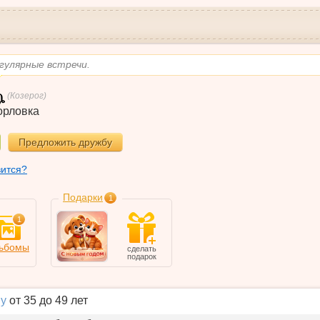
гулярные встречи.
(Козерог)
орловка
Предложить дружбу
вится?
Подарки
1
1
ьбомы
сделать
подарок
у
от 35 до 49 лет