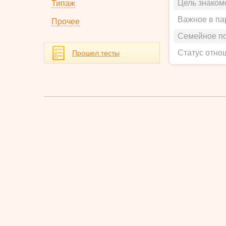
Цель знаком
Типаж
Важное в па
Прочее
Семейное п
Статус отно
Прошел тесты