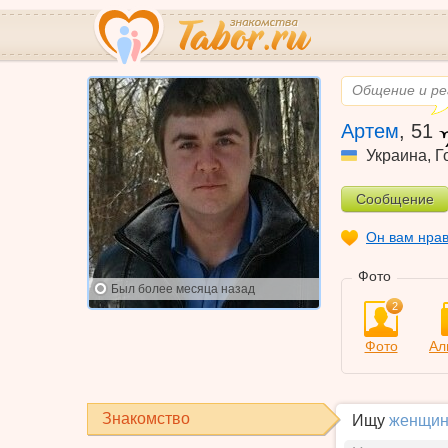
Общение и ре
Артем
,
51
Украина
,
Г
Сообщение
Он вам нра
Фото
Был
более месяца назад
2
Фото
Ал
Знакомство
Ищу
женщин