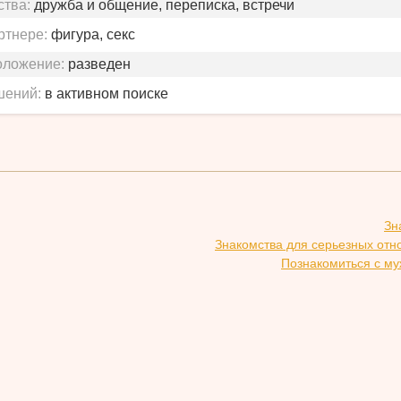
ства:
дружба и общение, переписка, встречи
ртнере:
фигура, секс
оложение:
разведен
шений:
в активном поиске
Зн
Знакомства для серьезных отн
Познакомиться с му