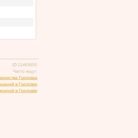
ID:11469555
Часто ищут:
акомства Горловка
ошений в Горловке
жчиной в Горловке