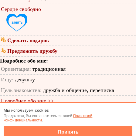
Сердце свободно
Сделать подарок
Предложить дружбу
Подробнее обо мне:
Ориентация:
традиционная
Ищу:
девушку
Цель знакомства:
дружба и общение, переписка
Подробнее обо мне >>
Мы используем cookies
ID анкеты: 11503816
Продолжая, Вы соглашаетесь с нашей
Политикой
конфиденциальности
.
Знакомства
|
Поиск анкет
Принять
(c) Tabor.ru 2026