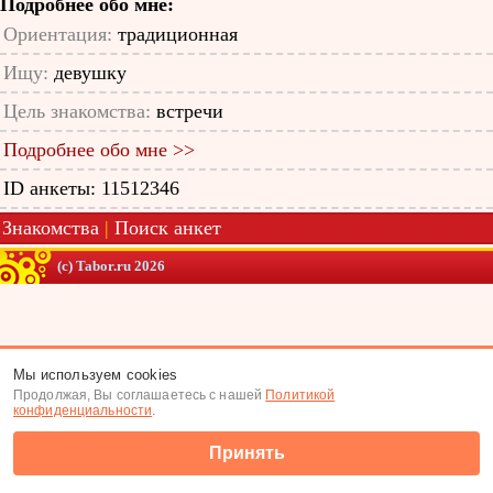
Подробнее обо мне:
Ориентация:
традиционная
Ищу:
девушку
Цель знакомства:
встречи
Подробнее обо мне >>
ID анкеты: 11512346
Знакомства
|
Поиск анкет
(c) Tabor.ru 2026
Мы используем cookies
Продолжая, Вы соглашаетесь с нашей
Политикой
конфиденциальности
.
Принять