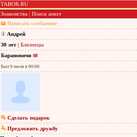
TABOR.RU
Знакомства
|
Поиск анкет
Написать сообщение
Андрей
30 лет
|
Близнецы
Барановичи
Был 9 июля в 00:00
Сделать подарок
Предложить дружбу