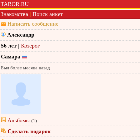
TABOR.RU
Знакомства
|
Поиск анкет
Написать сообщение
Александр
56 лет
|
Козерог
Самара
Был более месяца назад
Альбомы
(1)
Сделать подарок