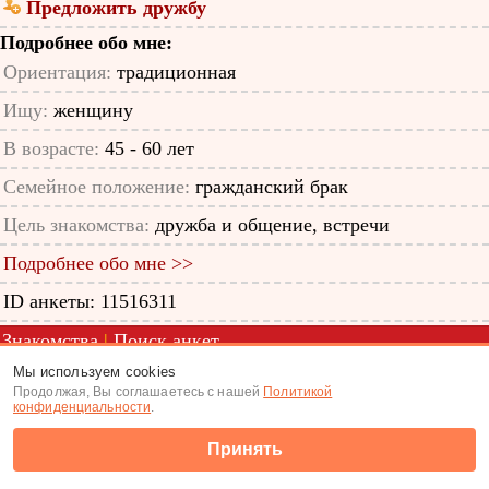
Предложить дружбу
Подробнее обо мне:
Ориентация:
традиционная
Ищу:
женщину
В возрасте:
45 - 60 лет
Семейное положение:
гражданский брак
Цель знакомства:
дружба и общение, встречи
Подробнее обо мне >>
ID анкеты: 11516311
Знакомства
|
Поиск анкет
Мы используем cookies
(c) Tabor.ru 2026
Продолжая, Вы соглашаетесь с нашей
Политикой
конфиденциальности
.
Принять