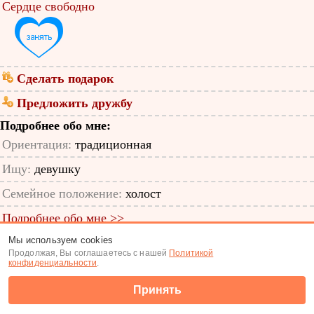
Сердце свободно
Сделать подарок
Предложить дружбу
Подробнее обо мне:
Ориентация:
традиционная
Ищу:
девушку
Семейное положение:
холост
Подробнее обо мне >>
Мы используем cookies
ID анкеты: 11544038
Продолжая, Вы соглашаетесь с нашей
Политикой
конфиденциальности
.
Знакомства
|
Поиск анкет
Принять
(c) Tabor.ru 2026