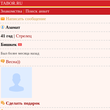
TABOR.RU
Знакомства
|
Поиск анкет
Написать сообщение
Азамат
41 год
|
Стрелец
Бишкек
Был более месяца назад
Весна))
Сделать подарок