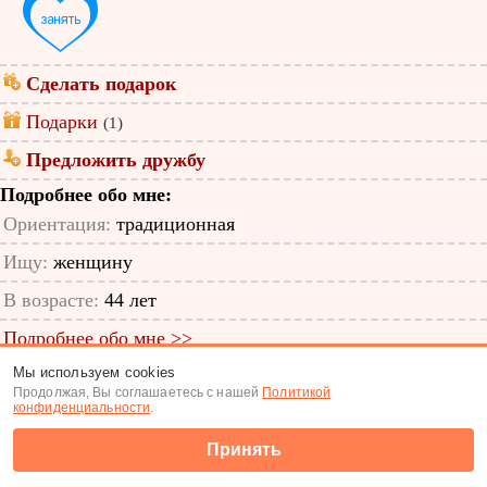
Сделать подарок
Подарки
(1)
Предложить дружбу
Подробнее обо мне:
Ориентация:
традиционная
Ищу:
женщину
В возрасте:
44 лет
Подробнее обо мне >>
Мы используем cookies
ID анкеты: 11693937
Продолжая, Вы соглашаетесь с нашей
Политикой
конфиденциальности
.
Знакомства
|
Поиск анкет
Принять
(c) Tabor.ru 2026