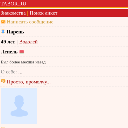
TABOR.RU
Знакомства
|
Поиск анкет
Написать сообщение
Парень
49 лет
|
Водолей
Лепель
Был более месяца назад
О себе:
...
Просто, промолчу...