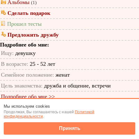
Альбомы
(1)
Сделать подарок
Прошел тесты
Предложить дружбу
Подробнее обо мне:
Ищу:
девушку
В возрасте:
25 - 52 лет
Семейное положение:
женат
Цель знакомства:
дружба и общение, встречи
Подробнее обо мне >>
Мы используем cookies
ID анкеты: 11721231
Продолжая, Вы соглашаетесь с нашей
Политикой
конфиденциальности
.
Знакомства
|
Поиск анкет
Принять
(c) Tabor.ru 2026