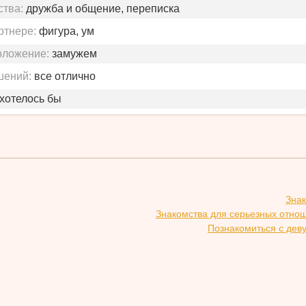
ства:
дружба и общение, переписка
ртнере:
фигура, ум
оложение:
замужем
шений:
все отлично
 хотелось бы
Зна
Знакомства для серьезных отно
Познакомиться с дев