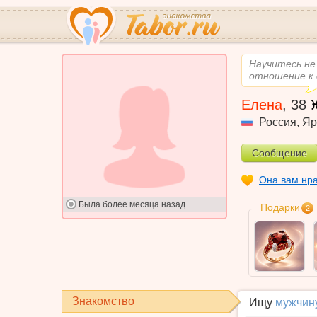
Научитесь не 
отношение к 
Елена
,
38
Россия
,
Яр
Сообщение
Она вам нр
Была
более месяца назад
Подарки
2
Знакомство
Ищу
мужчин