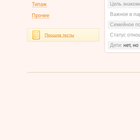
Цель знаком
Типаж
Важное в па
Прочее
Семейное п
Статус отно
Прошла тесты
Дети:
нет, но