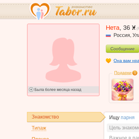
Нета
,
36
(
Россия
,
Ул
Сообщение
Она вам нр
Подарки
1
Была
более месяца назад
Знакомство
Ищу
парня
Цель знаком
Типаж
Важное в па