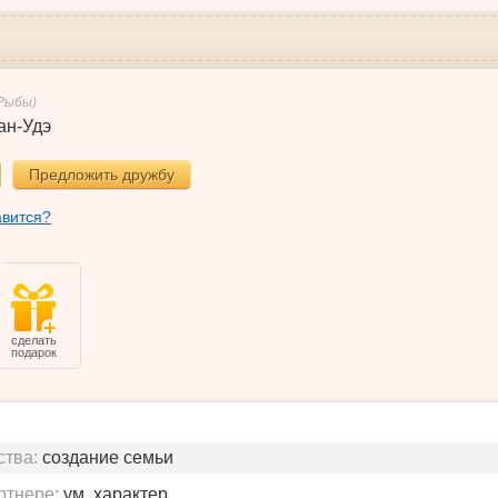
Рыбы)
ан-Удэ
Предложить дружбу
авится?
сделать
подарок
ства:
создание семьи
ртнере:
ум, характер