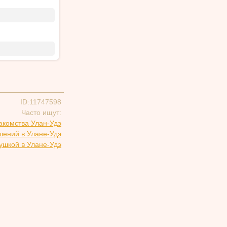
ID:11747598
Часто ищут:
акомства Улан-Удэ
шений в Улане-Удэ
ушкой в Улане-Удэ