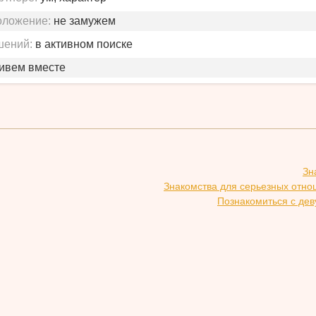
оложение:
не замужем
шений:
в активном поиске
живем вместе
Зн
Знакомства для серьезных отно
Познакомиться с дев