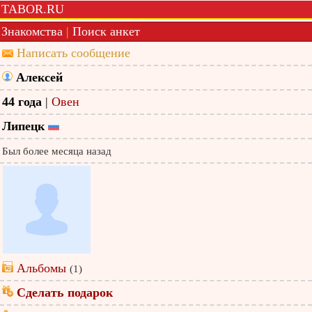
TABOR.RU
Знакомства
|
Поиск анкет
Написать сообщение
Алексей
44 года
|
Овен
Липецк
Был более месяца назад
Альбомы
(1)
Сделать подарок