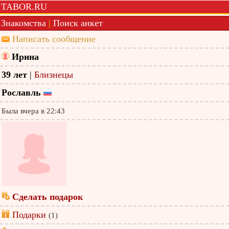
TABOR.RU
Знакомства
|
Поиск анкет
Написать сообщение
Ирина
39 лет
|
Близнецы
Рославль
Была вчера в 22:43
Сделать подарок
Подарки
(1)