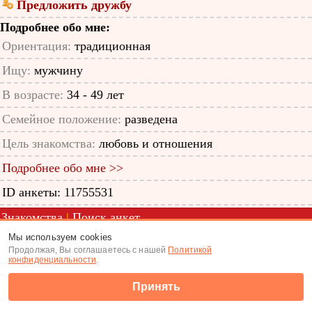
Предложить дружбу
Подробнее обо мне:
Ориентация:
традиционная
Ищу:
мужчину
В возрасте:
34 - 49 лет
Семейное положение:
разведена
Цель знакомства:
любовь и отношения
Подробнее обо мне >>
ID анкеты: 11755531
Знакомства
|
Поиск анкет
Мы используем cookies
(c) Tabor.ru 2026
Продолжая, Вы соглашаетесь с нашей
Политикой
конфиденциальности
.
Принять