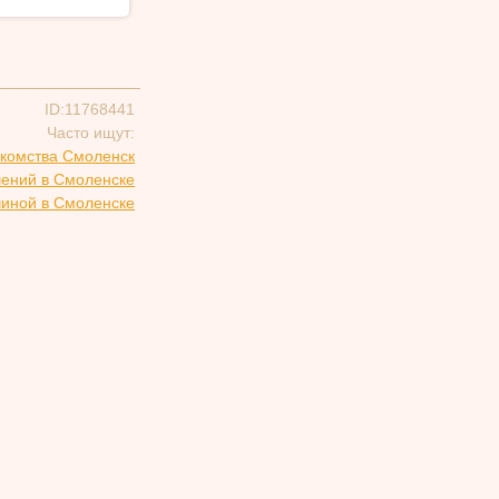
ID:11768441
Часто ищут:
комства Смоленск
шений в Смоленске
чиной в Смоленске