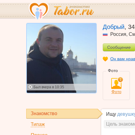
Добрый
,
34
Россия
,
См
Сообщение
Он вам нра
Фото
1
Был
вчера в 10:35
Фото
Знакомство
Ищу
девушк
Цель знаком
Типаж