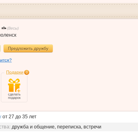
(Весы)
оленск
Предложить дружбу
вится?
Подарки
0
сделать
подарок
у
от 27 до 35 лет
ства:
дружба и общение, переписка, встречи