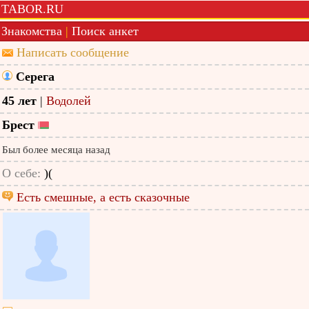
TABOR.RU
Знакомства
|
Поиск анкет
Написать сообщение
Серега
45 лет
|
Водолей
Брест
Был более месяца назад
О себе:
)(
Есть смешные, а есть сказочные