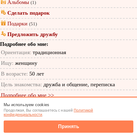
Альбомы
(1)
Сделать подарок
Подарки
(51)
Предложить дружбу
Подробнее обо мне:
Ориентация:
традиционная
Ищу:
женщину
В возрасте:
50 лет
Цель знакомства:
дружба и общение, переписка
Подробнее обо мне >>
Мы используем cookies
ID анкеты: 11805524
Продолжая, Вы соглашаетесь с нашей
Политикой
конфиденциальности
.
Знакомства
|
Поиск анкет
Принять
(c) Tabor.ru 2026