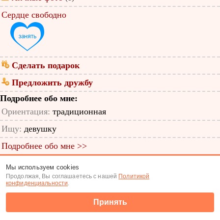
Сердце свободно
Сделать подарок
Предложить дружбу
Подробнее обо мне:
Ориентация:
традиционная
Ищу:
девушку
Подробнее обо мне >>
ID анкеты: 11829435
Мы используем cookies
Продолжая, Вы соглашаетесь с нашей
Политикой
Знакомства
|
Поиск анкет
конфиденциальности
.
(c) Tabor.ru 2026
Принять