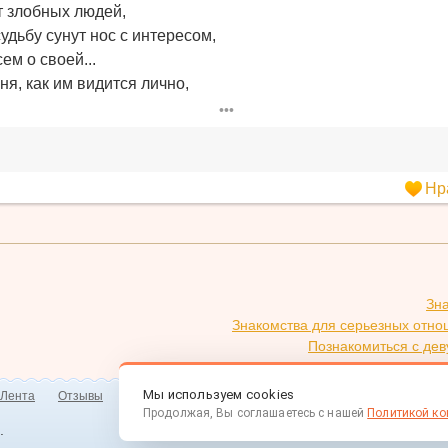
т злобных людей,
удьбу сунут нос с интересом,
ем о своей...
ня, как им видится лично,
•••
Нр
Зн
Знакомства для серьезных отно
Познакомиться с дев
Мы используем cookies
Лента
Отзывы
Мобильная версия
Знакомства для Android/iOS
Продолжая, Вы соглашаетесь с нашей
Политикой к
.