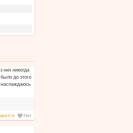
з них никогда
 было до этого
рь наслаждаюсь
авится
Нет