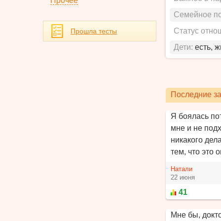
Прочее
Семейное п
Статус отно
Прошла тесты
Дети:
есть, 
Последние за
Я боялась пот
мне и не под
никакого дел
тем, что это 
Натали
22 июня
41
Мне бы, докто