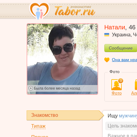
Натали
,
46
Украина
,
Ч
Сообщение
Она вам нр
Фото
3
Была
более месяца назад
Фото
Ал
Знакомство
Ищу
мужчин
Цель знаком
Типаж
Важное в па