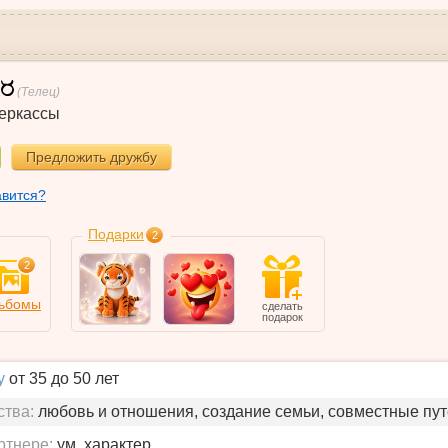
(Телец)
еркассы
Предложить дружбу
авится?
Подарки
2
2
ьбомы
сделать
подарок
у
от 35 до 50 лет
ства:
любовь и отношения, создание семьи, совместные пу
ртнере:
ум, характер