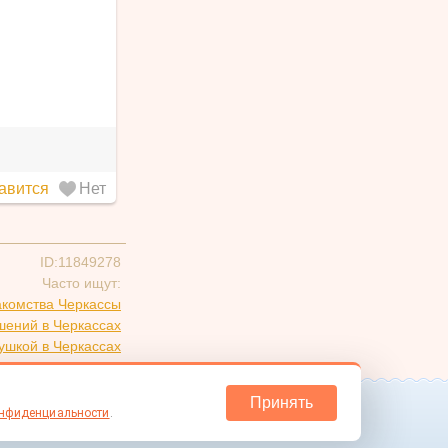
авится
Нет
ID:11849278
Часто ищут:
акомства Черкассы
шений в Черкассах
ушкой в Черкассах
вверх
Принять
онфиденциальности
.