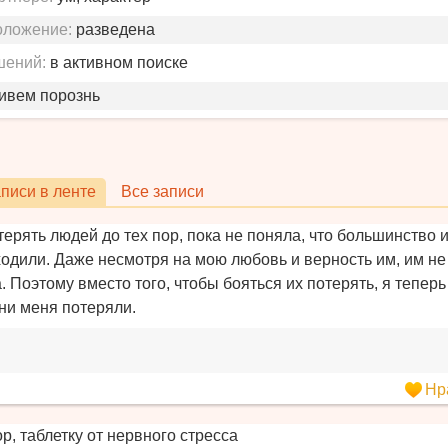
оложение:
разведена
шений:
в активном поиске
живем порознь
писи в ленте
Все записи
ерять людей до тех пор, пока не поняла, что большинство и
ходили. Даже несмотря на мою любовь и верность им, им не
а. Поэтому вместо того, чтобы бояться их потерять, я тепе
они меня потеряли.
Нр
р, таблетку от нервного стресса