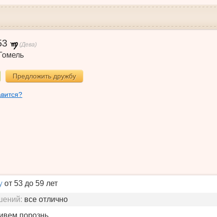
53
(Дева)
Гомель
Предложить дружбу
авится?
у
от 53 до 59 лет
шений:
все отлично
живем порознь