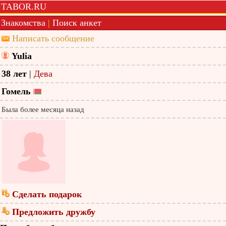
TABOR.RU
Знакомства
|
Поиск анкет
Написать сообщение
Yulia
38 лет
|
Дева
Гомель
Была более месяца назад
Сделать подарок
Предложить дружбу