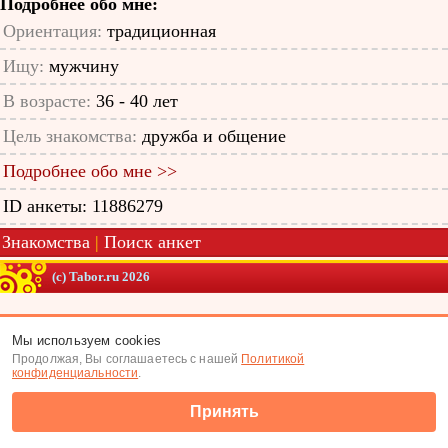
Подробнее обо мне:
Ориентация:
традиционная
Ищу:
мужчину
В возрасте:
36 - 40 лет
Цель знакомства:
дружба и общение
Подробнее обо мне >>
ID анкеты: 11886279
Знакомства
|
Поиск анкет
(c) Tabor.ru 2026
Мы используем cookies
Продолжая, Вы соглашаетесь с нашей
Политикой
конфиденциальности
.
Принять