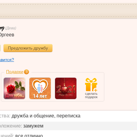
(Дева)
Оргеев
Предложить дружбу
авится?
Подарки
3
сделать
подарок
ства:
дружба и общение, переписка
оложение:
замужем
шений:
все отлично