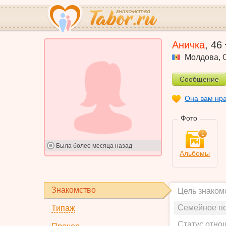
Аничка
,
46
Молдова
,
Сообщение
Она вам нр
Фото
1
Была
более месяца назад
Альбомы
Знакомство
Цель знаком
Семейное п
Типаж
Статус отно