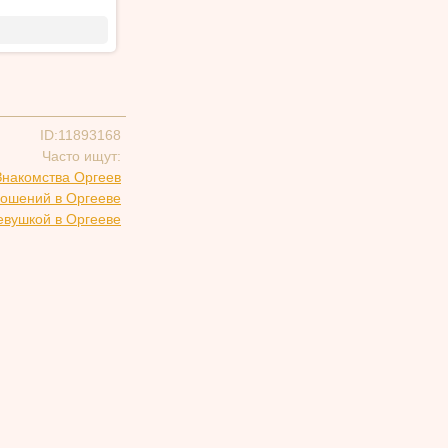
ID:11893168
Часто ищут:
Знакомства Оргеев
ношений в Оргееве
евушкой в Оргееве