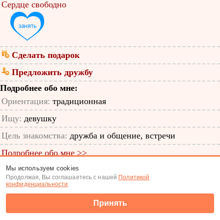
Сердце свободно
Сделать подарок
Предложить дружбу
Подробнее обо мне:
Ориентация:
традиционная
Ищу:
девушку
Цель знакомства:
дружба и общение, встречи
Подробнее обо мне >>
Мы используем cookies
ID анкеты: 11897608
Продолжая, Вы соглашаетесь с нашей
Политикой
конфиденциальности
.
Знакомства
|
Поиск анкет
Принять
(c) Tabor.ru 2026