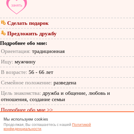
Сделать подарок
Предложить дружбу
Подробнее обо мне:
Ориентация:
традиционная
Ищу:
мужчину
В возрасте:
56 - 66 лет
Семейное положение:
разведена
Цель знакомства:
дружба и общение, любовь и
отношения, создание семьи
Подробнее обо мне >>
Мы используем cookies
ID анкеты: 11925820
Продолжая, Вы соглашаетесь с нашей
Политикой
конфиденциальности
.
Знакомства
|
Поиск анкет