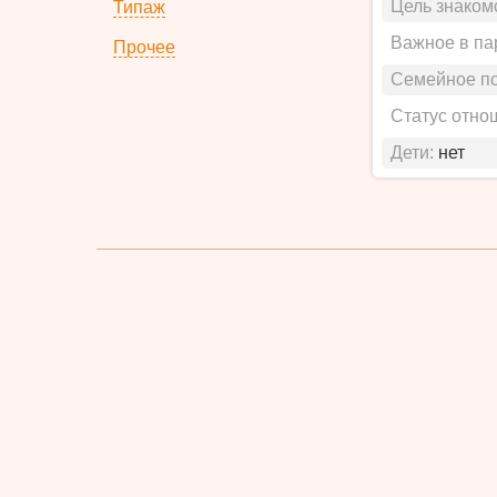
Цель знаком
Типаж
Важное в па
Прочее
Семейное п
Статус отно
Дети:
нет