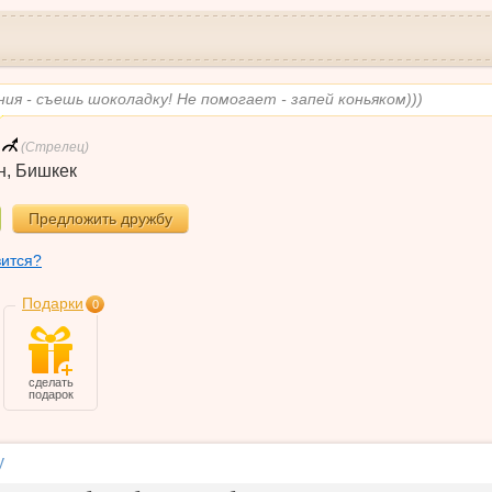
ия - съешь шоколадку! Не помогает - запей коньяком)))
(Стрелец)
н
,
Бишкек
Предложить дружбу
вится?
Подарки
0
сделать
подарок
у