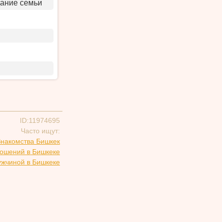
дание семьи
ID:11974695
Часто ищут:
Знакомства Бишкек
ношений в Бишкеке
ужчиной в Бишкеке