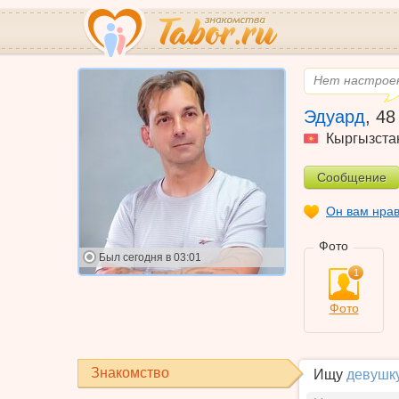
Нет настроен
Эдуард
,
48
Кыргызста
Сообщение
Он вам нра
Фото
Был
сегодня в 03:01
1
Фото
Знакомство
Ищу
девушк