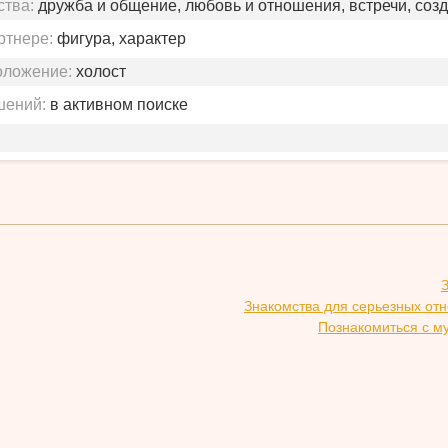
ства:
дружба и общение, любовь и отношения, встречи, соз
ртнере:
фигура, характер
оложение:
холост
шений:
в активном поиске
Знакомства для серьезных от
Познакомиться с м