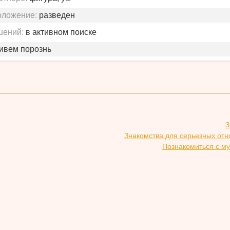
оложение:
разведен
шений:
в активном поиске
живем порознь
З
Знакомства для серьезных отн
Познакомиться с му