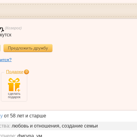
(Козерог)
кутск
Предложить дружбу
вится?
Подарки
0
сделать
подарок
у
от 58 лет и старше
ства:
любовь и отношения, создание семьи
ртнере:
фигура, ум