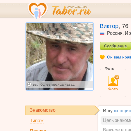
Виктор
,
76
Россия
,
Ир
Сообщение
Он вам нра
Фото
4
Был
более месяца назад
Фото
Знакомство
Ищу
женщин
Цель знаком
Типаж
Важное в па