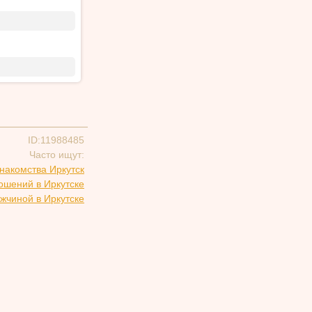
ID:11988485
Часто ищут:
накомства Иркутск
ошений в Иркутске
жчиной в Иркутске