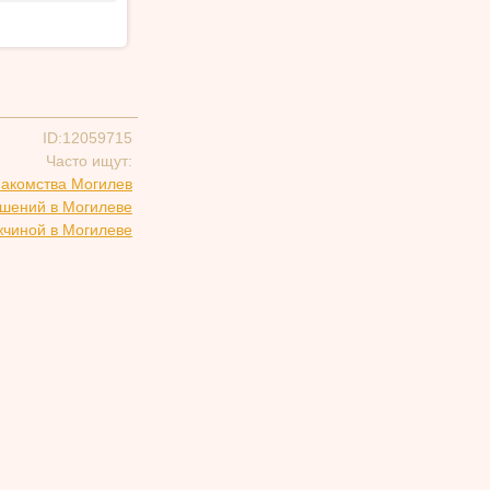
ID:12059715
Часто ищут:
накомства Могилев
ошений в Могилеве
жчиной в Могилеве