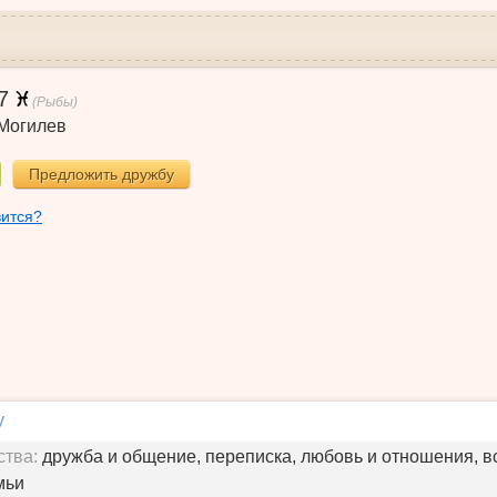
7
(Рыбы)
Могилев
Предложить дружбу
вится?
у
ства:
дружба и общение, переписка, любовь и отношения, в
мьи