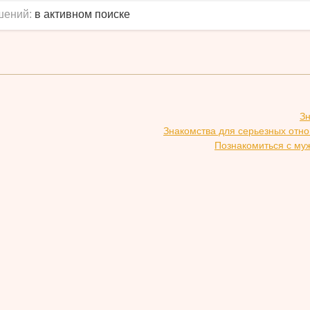
шений:
в активном поиске
З
Знакомства для серьезных отн
Познакомиться с му