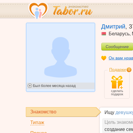
Дмитрий
,
3
Беларусь
,
Сообщение
Он вам нра
Подарки
0
Был
более месяца назад
сделать
подарок
Знакомство
Ищу
девушк
Цель знаком
Типаж
создание се