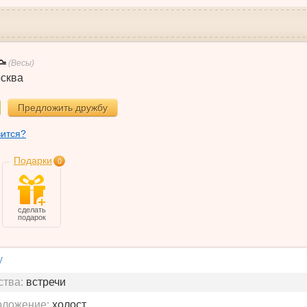
(Весы)
сква
Предложить дружбу
вится?
Подарки
0
сделать
подарок
у
ства:
встречи
оложение:
холост