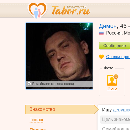
Димон
,
46
Россия
,
Мо
Сообщение
Он вам нра
Фото
1
Был
более месяца назад
Фото
Знакомство
Ищу
девушк
Цель знаком
Типаж
Семейное п