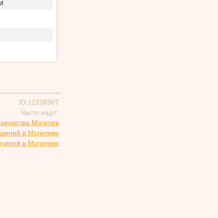
и
ID:12108367
Часто ищут:
накомства Могилев
ошений в Могилеве
жчиной в Могилеве