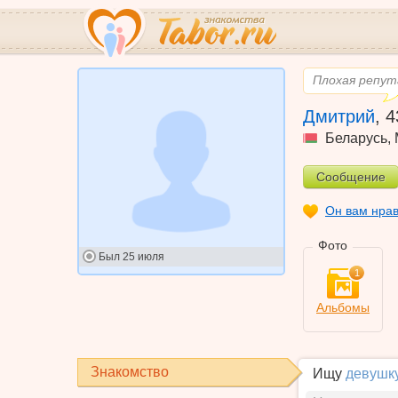
Плохая репута
Дмитрий
,
4
Беларусь
,
Сообщение
Он вам нра
Фото
Был
25 июля
1
Альбомы
Знакомство
Ищу
девушк