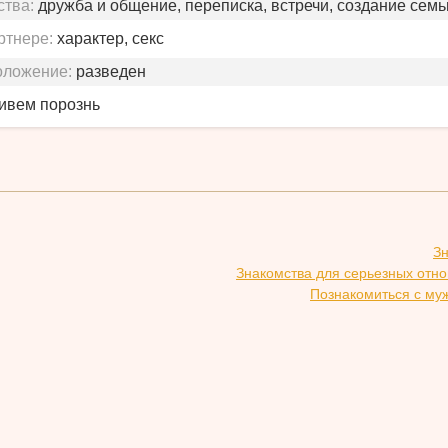
ства:
дружба и общение, переписка, встречи, создание семь
ртнере:
характер, секс
оложение:
разведен
живем порознь
З
Знакомства для серьезных отн
Познакомиться с му