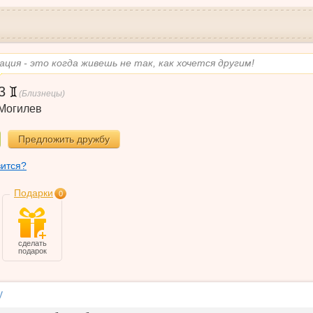
ция - это когда живешь не так, как хочется другим!
3
(Близнецы)
Могилев
Предложить дружбу
вится?
Подарки
0
сделать
подарок
у