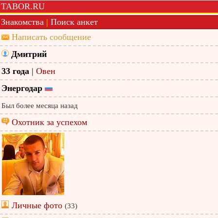
TABOR.RU
Знакомства
|
Поиск анкет
Написать сообщение
Дмитрий
33 года
|
Овен
Энергодар
Был более месяца назад
Охотник за успехом
Личные фото
(33)