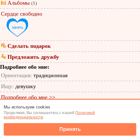
Альбомы
(1)
Сердце свободно
Сделать подарок
Предложить дружбу
Подробнее обо мне:
Ориентация:
традиционная
Ищу:
девушку
Подробнее обо мне >>
Мы используем cookies
ID анкеты: 12108571
Продолжая, Вы соглашаетесь с нашей
Политикой
конфиденциальности
.
Знакомства
|
Поиск анкет
Принять
(c) Tabor.ru 2026