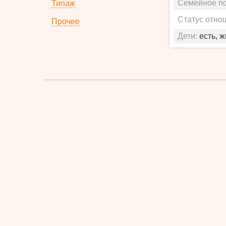
Семейное п
Типаж
Статус отно
Прочее
Дети:
есть, 