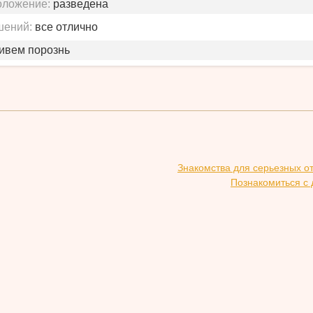
оложение:
разведена
шений:
все отлично
живем порознь
Знакомства для серьезных о
Познакомиться с 