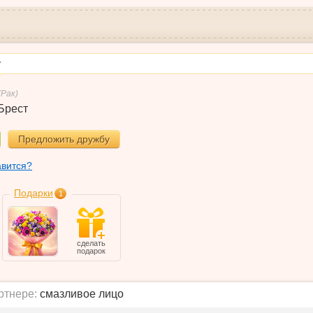
у
(Рак)
Брест
Предложить дружбу
авится?
Подарки
1
сделать
подарок
ртнере:
смазливое лицо