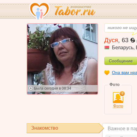
никого не ищ
Дуся
,
63
Беларусь
,
Сообщение
Она вам нр
Фото
Была
сегодня в 08:34
4
Фото
Знакомство
Важное в па