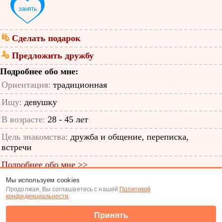
Сделать подарок
Предложить дружбу
Подробнее обо мне:
Ориентация:
традиционная
Ищу:
девушку
В возрасте:
28 - 45 лет
Цель знакомства:
дружба и общение, переписка,
встречи
Подробнее обо мне >>
Мы используем cookies
ID анкеты: 12135725
Продолжая, Вы соглашаетесь с нашей
Политикой
конфиденциальности
.
Знакомства
|
Поиск анкет
Принять
(c) Tabor.ru 2026