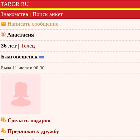
TABOR.RU
Знакомства
|
Поиск анкет
Написать сообщение
Анастасия
36 лет
|
Телец
Благовещенск
Была 11 июля в 00:00
Сделать подарок
Предложить дружбу