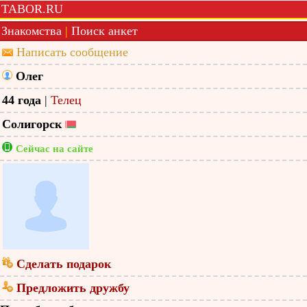
TABOR.RU
Знакомства
|
Поиск анкет
Написать сообщение
Олег
44 года
|
Телец
Солигорск
Сейчас на сайте
Сделать подарок
Предложить дружбу