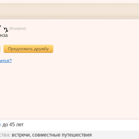
7
(Козерог)
нза
Предложить дружбу
вится?
у
до 45 лет
ства:
встречи, совместные путешествия