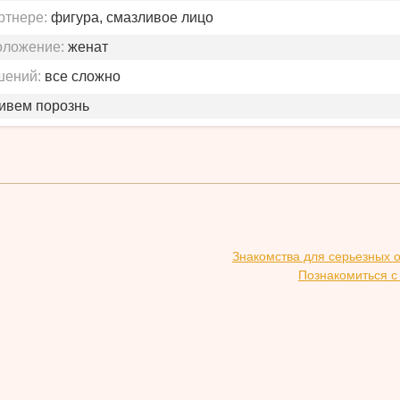
ртнере:
фигура, смазливое лицо
оложение:
женат
шений:
все сложно
живем порознь
Знакомства для серьезных 
Познакомиться с