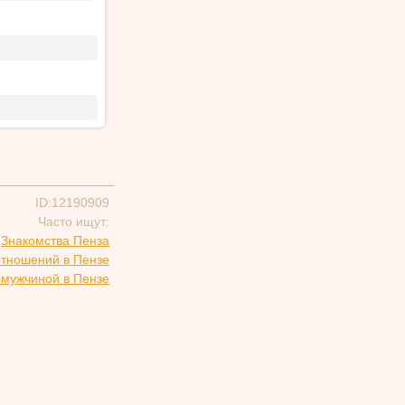
ID:12190909
Часто ищут:
Знакомства Пенза
отношений в Пензе
 мужчиной в Пензе