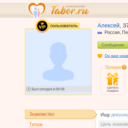
VIP
Алексей
,
3
пользователь
Россия
,
Пе
Сообщение
Он вам нра
Подарки
0
сделать
Был
сегодня в 08:08
подарок
Знакомство
Ищу
девушк
Цель знаком
Типаж