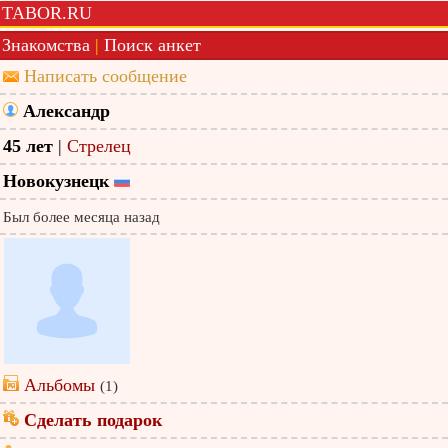
TABOR.RU
Знакомства
|
Поиск анкет
Написать сообщение
Александр
45 лет
|
Стрелец
Новокузнецк
Был более месяца назад
Альбомы
(1)
Сделать подарок