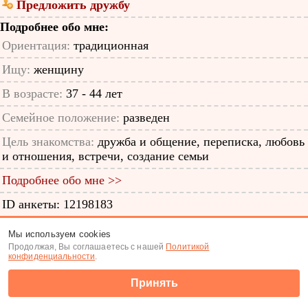
Предложить дружбу
Подробнее обо мне:
Ориентация:
традиционная
Ищу:
женщину
В возрасте:
37 - 44 лет
Семейное положение:
разведен
Цель знакомства:
дружба и общение, переписка, любовь
и отношения, встречи, создание семьи
Подробнее обо мне >>
ID анкеты: 12198183
Знакомства
|
Поиск анкет
Мы используем cookies
Продолжая, Вы соглашаетесь с нашей
Политикой
(c) Tabor.ru 2026
конфиденциальности
.
Принять