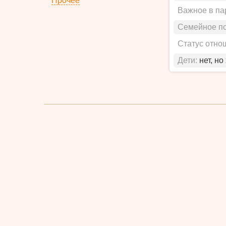
Прочее
Важное в па
Семейное п
Статус отно
Дети:
нет, но