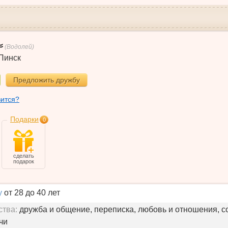
(Водолей)
Пинск
Предложить дружбу
вится?
Подарки
0
сделать
подарок
у
от 28 до 40 лет
ства:
дружба и общение, переписка, любовь и отношения, с
чи