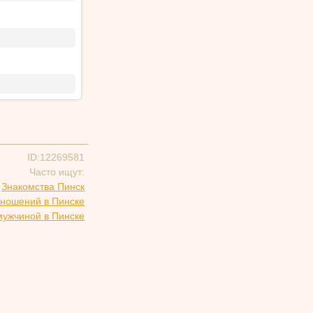
ID:12269581
Часто ищут:
Знакомства Пинск
тношений в Пинске
мужчиной в Пинске