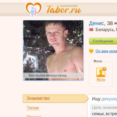
Денис
,
38
Беларусь
,
Сообщение
Он вам нра
Фото
3
Был
более месяца назад
Фото
Знакомство
Ищу
девушк
Цель знаком
Типаж
семьи, встре