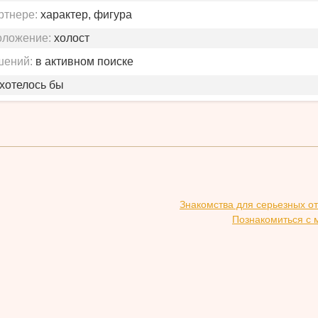
ртнере:
характер, фигура
оложение:
холост
шений:
в активном поиске
 хотелось бы
Знакомства для серьезных о
Познакомиться с 